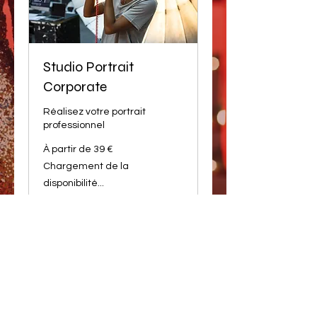
Studio Portrait
Corporate
Réalisez votre portrait
professionnel
À
À partir de 39 €
partir
de
Chargement de la
39
euros
disponibilité...
Réserver
Termes et conditions
Politique de cookies