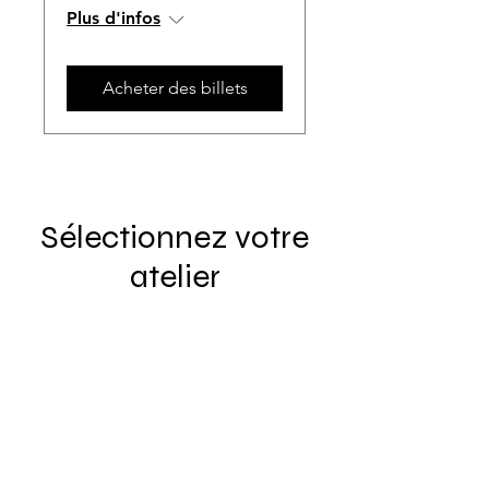
Plus d'infos
Acheter des billets
Sélectionnez votre
atelier
Profitez de votre journée à VIWA
Connect pour développer vos
compétences grâce à nos ateliers
et expériences exclusives, animés
par des experts de la diaspora.