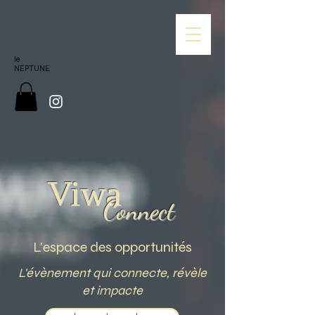
le
NEPTUNE
Viwa
Connect
L'espace des opportunités
L'évènement qui connecte, révèle
et impacte