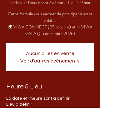
La date et l'heure sont à définir
  |  
Lieu à définir
Cette formule vous permet de participer à notre
2 dates
🌍 VIWA CONNECT (05 octobre) et ✨ VIWA
GALA (05 décembre 2026)
Aucun billet en vente
Voir d'autres événements
Heure & Lieu
La date et l'heure sont à définir
Lieu à définir
Partage cet évènement